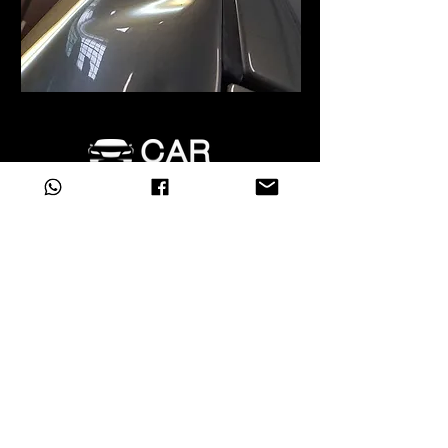
Per evitare che la vostra auto possa essere
tutt’altro che piacevole da vedere, non
dovrete fare altro che rivolgervi alla nostra
officina, ovvero Carrental & Network, che vi
permetterà di ottenere un successo unico
sotto ogni punto di vista, permettendovi
quindi di avere la possibilità di tornare a
usare il vostro veicolo senza temere che
questo possa essere tutt’altro che piacevole
da sfruttare.
Telefono:
+39 3466897282
Telefono Ufficio:
+39
3347128490