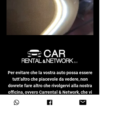
Per evitare che la vostra auto possa essere
tutt’altro che piacevole da vedere, non
dovrete fare altro che rivolgervi alla nostra
officina, ovvero Carrental & Network, che vi
permetterà di ottenere un successo unico
sotto ogni punto di vista, permettendovi
quindi di avere la possibilità di tornare a
usare il vostro veicolo senza temere che
questo possa essere tutt’altro che piacevole
da sfruttare.